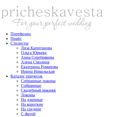
Портфолио
Прайс
Стилисты
Лиза Капитанова
Ольга Юрьева
Анна Серебрякова
Алена Смолина
Екатерина Романова
Ирина Никольская
Каталог причесок
Собранные локоны
Собранные
Свадебный макияж
Локоны
На длинные
На короткие
На средние
С фатой